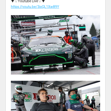
▼▽Youtube Live▽▼
https://youtu.be/3ixQL1Xw89Y