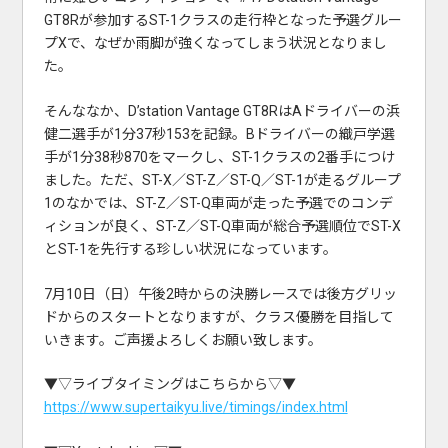
GT8Rが参加するST-1クラスの走行枠となった予選グルー
プXで、なぜか雨脚が強くなってしまう状況となりまし
た。
そんななか、D’station Vantage GT8RはAドライバーの浜
健二選手が1分37秒153を記録。Bドライバーの織戸学選
手が1分38秒870をマークし、ST-1クラスの2番手につけ
ました。ただ、ST-X／ST-Z／ST-Q／ST-1が走るグループ
1のなかでは、ST-Z／ST-Q車両が走った予選でのコンデ
ィションが良く、ST-Z／ST-Q車両が総合予選順位でST-X
とST-1を先行する珍しい状況になっています。
7月10日（日）午後2時からの決勝レースでは後方グリッ
ドからのスタートとなりますが、クラス優勝を目指して
いきます。ご声援よろしくお願い致します。
▼▽ライブタイミングはこちらから▽▼
https://www.supertaikyu.live/timings/index.html