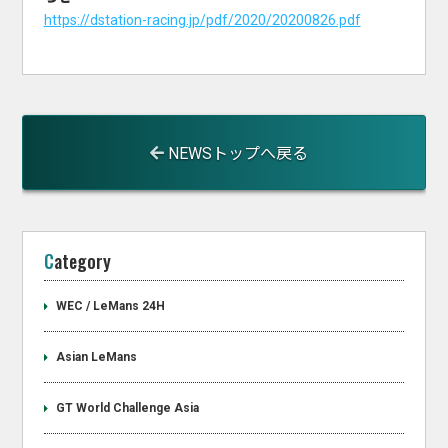
https://dstation-racing.jp/pdf/2020/20200826.pdf
NEWSトップへ戻る
Category
WEC / LeMans 24H
Asian LeMans
GT World Challenge Asia