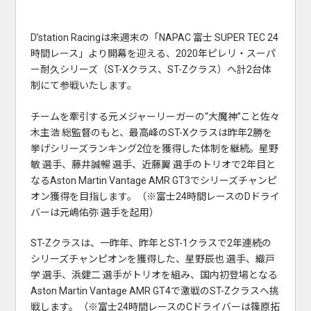
D’station Racingは来週末の「NAPAC 富士 SUPER TEC 24
時間レース」より開幕を迎える、2020年ピレリ・スーパ
ー耐久シリーズ（ST-Xクラス、ST-Zクラス）へ計2台体
制にて参戦いたします。
チームを牽引する元メジャーリーガーの“大魔神”こと佐々
木主浩 総監督のもと、最高峰のST-Xクラスは昨年2勝を
挙げシリーズランキング2位を獲得した体制を継続。星野
敏 選手、藤井誠暢 選手、近藤翼 選手のトリオで2年目と
なるAston Martin Vantage AMR GT3でシリーズチャンピ
オン獲得を目指します。（※富士24時間レースのDドライ
バーは元嶋佑弥 選手を起用）
ST-Zクラスは、一昨年、昨年とST-1クラスで2年連続の
シリーズチャンピオンを獲得した、星野辰也 選手、織戸
学 選手、浜健二 選手がトリオを組み、国内初登場となる
Aston Martin Vantage AMR GT4で激戦のST-Zクラスへ挑
戦します。（※富士24時間レースのCドライバーは篠原拓