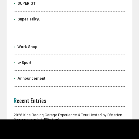
SUPER GT
Super Taikyu
Work Shop
e-Sport
Announcement
Recent Entries
2026 Kids Racing Garage Experience & Tour Hosted by D’station
Racing / イベント開催レポート
2026年 SUPER GT Rd4 富士のフォトギャラリーを公開しました。