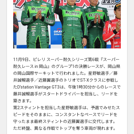
11月9日、ピレリ スーパー耐久シリーズ第6戦『スーパー
耐久レース in 岡山』のグループ1の決勝レースが、岡山県
の岡山国際サーキットで行われました。星野敏選手／藤
井誠暢選手／近藤翼選手のトリオでST-Xクラスに参戦し
たD’station Vantage GT3は、午後1時30分からのレースで
藤井誠暢選手がスタートドライバーを担当し、リードを
築きます。
第2スティントを担当した星野敏選手は、予選でみせたス
ピードをそのままに、コンスタントなペースでリードを
守ったまま最終スティントの近藤翼選手に交代します。
ただ終盤、異なる作戦でトップを奪う車両が現れます。