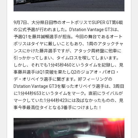
9月7日、大分県日田市のオートポリスでSUPER GT第6戦
の公式予選が行われました。D’station Vantage GT3は、
予選Q1を藤井誠暢選手が担当。今回の舞台であるオート
ポリスはタイヤに厳しいこともあり、1周のアタックチャ
ンスにかけた藤井選手ですが、アタック周終盤に他車に
引っかかってしまい、タイムロスを喫してしまいます。
しかし、それでも1分45秒460というタイムを記録し、見
事藤井選手はQ1突破を果たしQ2のジョアオ・パオロ・
デ・オリベイラ選手に繋ぎます。好フィーリングの
D’station Vantage GT3を駆ったオリベイラ選手は、3周目
に1分44秒653というタイムをマーク。直前にライバルが
マークしていた1分44秒423には及ばなかったものの、見
事今季最高位タイとなる3番手につけました！