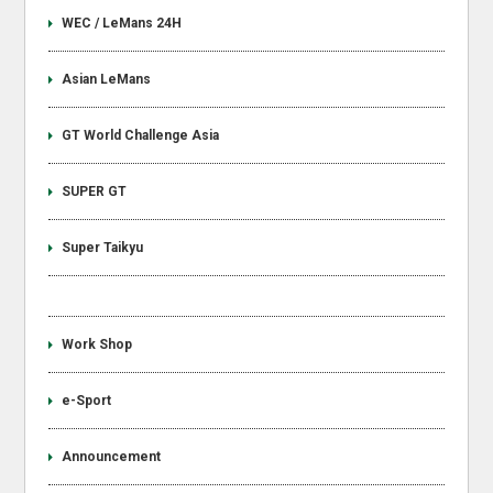
WEC / LeMans 24H
Asian LeMans
GT World Challenge Asia
SUPER GT
Super Taikyu
Work Shop
e-Sport
Announcement