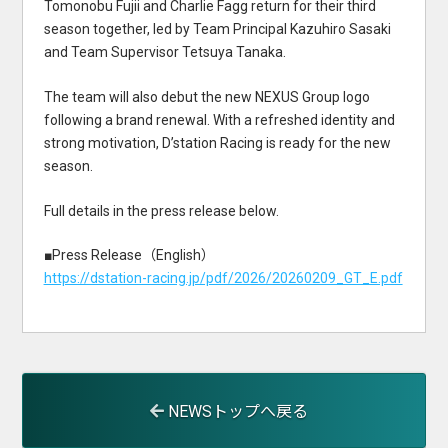
Tomonobu Fujii and Charlie Fagg return for their third
season together, led by Team Principal Kazuhiro Sasaki
and Team Supervisor Tetsuya Tanaka.
The team will also debut the new NEXUS Group logo
following a brand renewal. With a refreshed identity and
strong motivation, D’station Racing is ready for the new
season.
Full details in the press release below.
■Press Release（English）
https://dstation-racing.jp/pdf/2026/20260209_GT_E.pdf
NEWSトップへ戻る