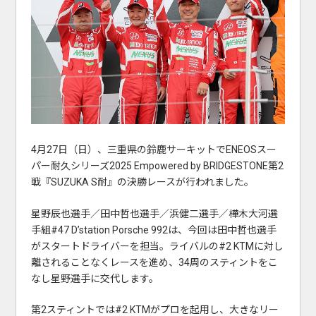
4月27日（日）、三重県の鈴鹿サーキットでENEOSスー
パー耐久シリーズ2025 Empowered by BRIDGESTONE第2
戦『SUZUKA S耐』の決勝レースが行われました。
星野辰也選手／田中哲也選手／浜健二選手／樺木大河選
手組#47 D’station Porsche 992は、今回は田中哲也選手
がスタートドライバーを担当。ライバルの#2 KTMに対し
離されることなくレースを進め、34周のスティントをこ
なし星野選手に交代します。
第2スティントでは#2 KTMがプロを起用し、大きなリー