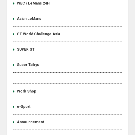
WEC / LeMans 24H
Asian LeMans
GT World Challenge Asia
SUPER GT
Super Taikyu
Work Shop
e-Sport
Announcement