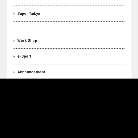
Super Taikyu
Work Shop
e-Sport
Announcement
Recent Entries
2026 Kids Racing Garage Experience & Tour Hosted by D’station
Racing / イベント開催レポート
2026年 SUPER GT Rd4 富士のフォトギャラリーを公開しました。