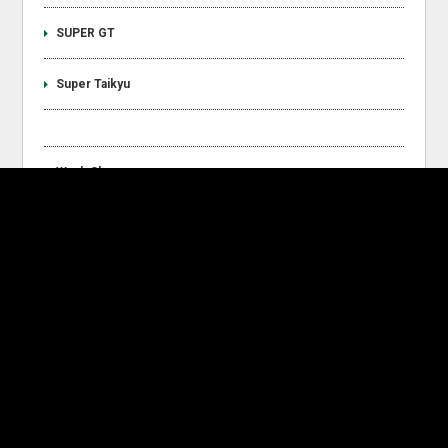
SUPER GT
Super Taikyu
Work Shop
e-Sport
Announcement
Recent Entries
2026 Kids Racing Garage Experience & Tour Hosted by D’station
Racing / イベント開催レポート