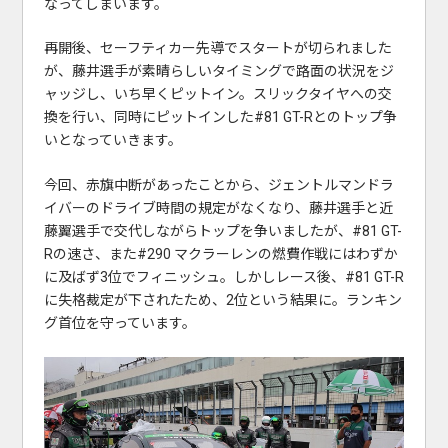
なってしまいます。
再開後、セーフティカー先導でスタートが切られました
が、藤井選手が素晴らしいタイミングで路面の状況をジ
ャッジし、いち早くピットイン。スリックタイヤへの交
換を行い、同時にピットインした#81 GT-Rとのトップ争
いとなっていきます。
今回、赤旗中断があったことから、ジェントルマンドラ
イバーのドライブ時間の規定がなくなり、藤井選手と近
藤翼選手で交代しながらトップを争いましたが、#81 GT-
Rの速さ、また#290 マクラーレンの燃費作戦にはわずか
に及ばず3位でフィニッシュ。しかしレース後、#81 GT-R
に失格裁定が下されたため、2位という結果に。ランキン
グ首位を守っています。