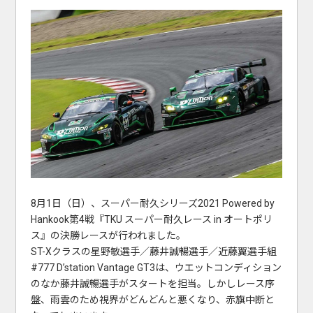
8月1日（日）、スーパー耐久シリーズ2021 Powered by
Hankook第4戦『TKU スーパー耐久レース in オートポリ
ス』の決勝レースが行われました。
ST-Xクラスの星野敏選手／藤井誠暢選手／近藤翼選手組
#777 D’station Vantage GT3は、ウエットコンディション
のなか藤井誠暢選手がスタートを担当。しかしレース序
盤、雨雲のため視界がどんどんと悪くなり、赤旗中断と