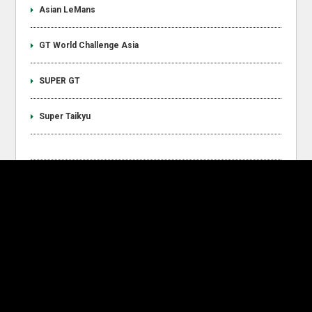
Asian LeMans
GT World Challenge Asia
SUPER GT
Super Taikyu
Work Shop
e-Sport
Announcement
Recent Entries