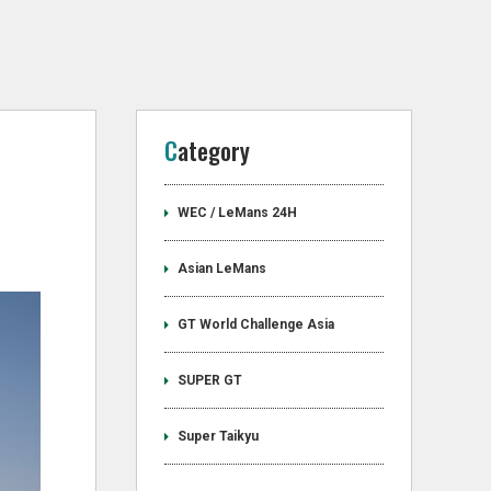
Category
WEC / LeMans 24H
Asian LeMans
GT World Challenge Asia
SUPER GT
Super Taikyu