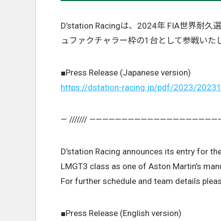
D’station Racingは、2024年 FIA
ュファクチャラー枠の1台として参戦いた
■Press Release (Japanese version)
https://dstation-racing.jp/pdf/2023/2023
— /////// ——————————————————
D’station Racing announces its entry for 
LMGT3 class as one of Aston Martin’s manu
For further schedule and team details pleas
■Press Release (English version)