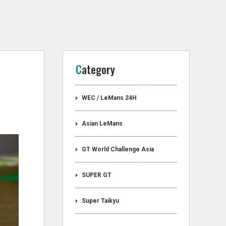
Category
WEC / LeMans 24H
Asian LeMans
GT World Challenge Asia
SUPER GT
Super Taikyu