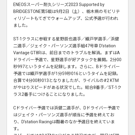
ENEOSスーパー耐久シリーズ2023 Supported by
BRIDGESTONE第5戦は9月2日（土）、栃木県のモビリテ
ィリゾートもてぎでウォームアップ、公式予選が行われ
ました。
ST-1クラスに参戦する星野辰也選手／織戸学選手／浜健
二選手／ジェイク・パーソンズ選手組47号車 D’station
Vantage GT8Rは、前日までのトラブルを解消。まずはA
ドライバー予選で、星野選手が好アタックを展開。2分00
秒997というタイムを記録します。さらに、Bドライバー
予選では織戸学選手が1分59秒016というタイムを記録。
合算で4分00秒013となりましたが、ライバルの#2 KTM
がやはりスピードがある状況でした。総合8番手／ST-1ク
ラス2番手につけることになりました。
Cドライバー予選では浜健二選手が、Dドライバー予選で
はジェイク・パーソンズ選手が順当に予選を終えてお
り、D’station Racingは酷暑のなか予選日を終えていま
す。