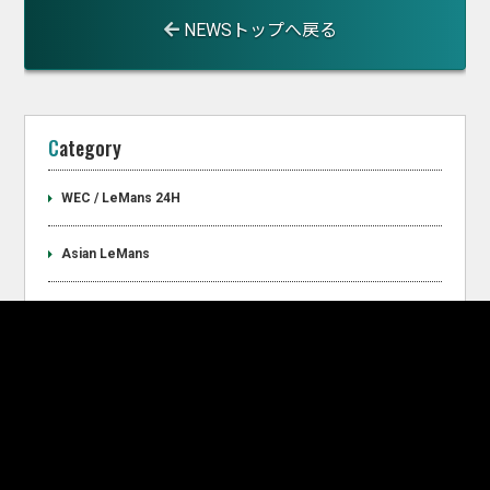
NEWSトップへ戻る
Category
WEC / LeMans 24H
Asian LeMans
GT World Challenge Asia
SUPER GT
Super Taikyu