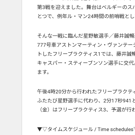
第3戦を迎えました。舞台はベルギーのス
とつで、例年ル・マン24時間の前哨戦と
そんな一戦に臨んだ星野敏選手／藤井誠暢選手／
777号車アストンマーティン・ヴァンテージ
トしたフリープラクティス1では、藤井誠暢
キャスパー・スティーブンソン選手に交代
ます。
午後4時20分から行われたフリープラク
ふたたび星野選手に代わり、2分17秒941
（金）はフリープラクティス3、予選が行
▼▽タイムスケジュール / Time schedule