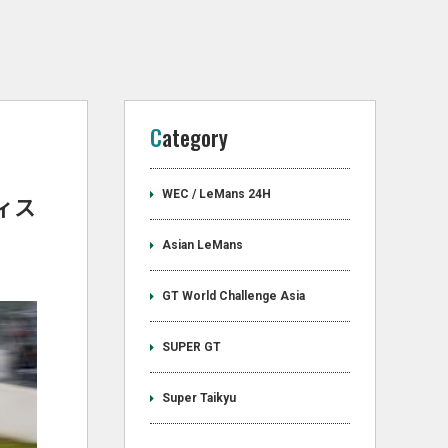
Category
WEC / LeMans 24H
ティス
Asian LeMans
GT World Challenge Asia
SUPER GT
Super Taikyu