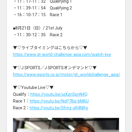
・11：17-11：32 Qualifying 1
・11：39-11：54 Qualifying 2
・16：10-17：15 Race 1
■8月21日（日）/ 21st July
・11：30-12：35 Race 2
▼▽ライブタイミングはこちらから▽▼
https://www.gt-world-challenge-asia.com/watch-live
▼▽J SPORTS／J SPORTSオンデマンド▽▼
https://www.jsports.co.jp/motor/gt_worldchallenge_asia/
▼▽Youtube Live▽▼
Qualify：
https://youtu.be/ujXzn5pnN4Q
Race 1：
https://youtu.be/NoP7Bq-bM6U
Race 2：
https://youtu.be/0fmz-sR4NRg