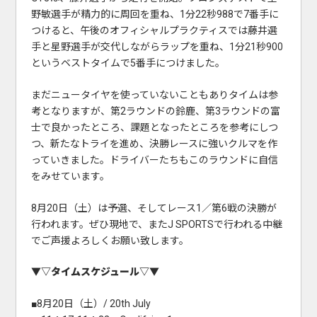
野敏選手が精力的に周回を重ね、1分22秒988で7番手に
つけると、午後のオフィシャルプラクティスでは藤井選
手と星野選手が交代しながらラップを重ね、1分21秒900
というベストタイムで5番手につけました。
まだニュータイヤを使っていないこともありタイムは参
考となりますが、第2ラウンドの鈴鹿、第3ラウンドの富
士で良かったところ、課題となったところを参考にしつ
つ、新たなトライを進め、決勝レースに強いクルマを作
っていきました。ドライバーたちもこのラウンドに自信
をみせています。
8月20日（土）は予選、そしてレース1／第6戦の決勝が
行われます。ぜひ現地で、またJ SPORTSで行われる中継
でご声援よろしくお願い致します。
▼▽タイムスケジュール▽▼
■8月20日（土）/ 20th July