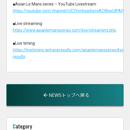
■Asian Le Mans series – YouTube Livestream:
https://youtube.com/channel/UCYnmhsw6smiACWopUlPAfOg
■Live streaming:
https://www.asianlemansseries.com/live/streaming.php
■Live timing:
https://livetiming.getraceresults.com/asianlemansseries#scree
results
NEWSトップへ戻る
Category