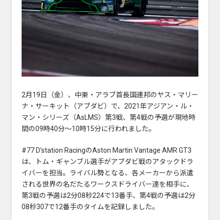
2月19日（金）、中東・アラブ首長国連邦のヤス・マリー
ナ・サーキット（アブダビ）で、2021年アジアン・ル・
マン・シリーズ（AsLMS）第3戦、第4戦の予選が現地時
間の09時40分～10時15分に行われました。
#77 D’station RacingのAston Martin Vantage AMR GT3
は、トム・ギャンブル選手がアブダビ戦のアタックドラ
イバーを担当。ライバル勢となる、各メーカーから派遣
される世界の名だたるワークスドライバー達を相手に、
第3戦の予選は2分08秒224で13番手、第4戦の予選は2分
08秒307で12番手のタイムを記録しました。